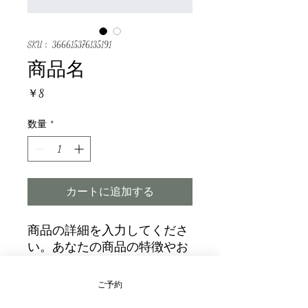
SKU： 366615376135191
商品名
価
￥8
格
数量
*
カートに追加する
商品の詳細を入力してくださ
い。あなたの商品の特徴やお
すすめのポイントをわかりや
すく説明しましょう。
ご予約