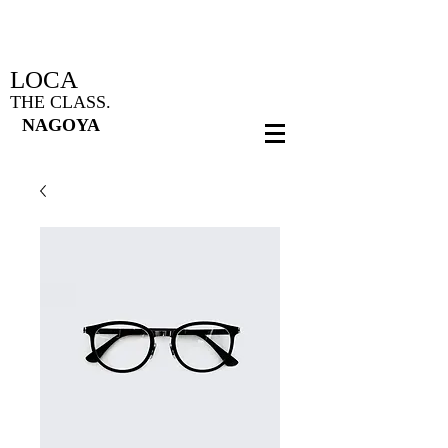
LOCA
THE
CLASS.
N
A
G
OYA