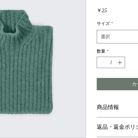
価
￥25
格
サイズ
*
選択
数量
*
カ
商品情報
商品の詳細を入力し
返品・返金ポリ
明に加え、商品の特
しましょう。