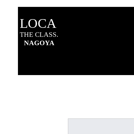
LOCA
THE
CLASS.
N
A
G
OYA