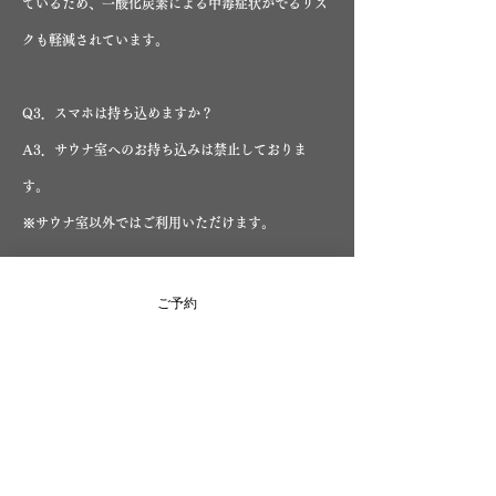
ているため、一酸化炭素による中毒症状がでるリス
クも軽減されています。
Q3．スマホは持ち込めますか？
A3．サウナ室へのお持ち込みは禁止しておりま
す。
※サウナ室以外ではご利用いただけます。
Q4．モバイルバッテリーは持ち込めますか？
ご予約
A4．サウナ室への持ち込みは禁止しております。
※サウナ室以外ではご利用いただけます。
Q5．何かあった時にすぐ出られますか？
A5．はい。外部専門業者による点検にて、安全性