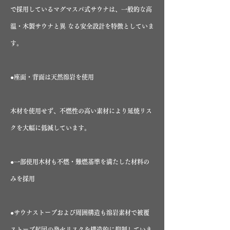
で採用しているマグマスパ式サウナは、一般的な高
温・木製サウナと異 なる安全設計を特徴としていま
す。
●座面・背面は天然溶岩を使用
木材を使用せず、不燃性の高い素材により延焼リス
クを大幅に低減しています。
●一部使用木材も不燃・難燃基準を満たした材料の
みを採用
●サウナストーブおよび周囲構造も溶岩素材で被覆
ストーブ起因の発火リスクを構造的に抑制していま